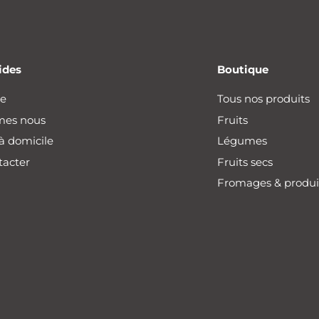
ides
Boutique
he
Tous nos produits
mes nous
Fruits
 à domicile
Légumes
tacter
Fruits secs
Fromages & produit