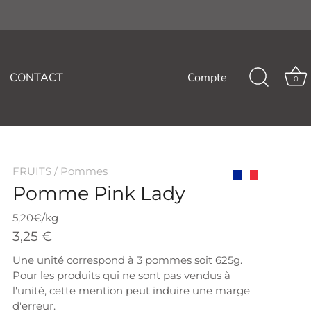
CONTACT
Compte
0
FRUITS
/
Pommes
Pomme Pink Lady
Origine
France
5,20€/kg
3,25 €
Une unité correspond à 3 pommes soit 625g.
Pour les produits qui ne sont pas vendus à
l'unité, cette mention peut induire une marge
d'erreur.