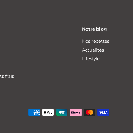
Notre blog
Nos recettes
Actualités
Livraison offerte
Lifestyle
dès 30€ d'achat
s frais
!*
*Consultez nos
zones de livraison
et conditions.