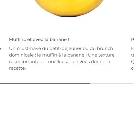
Muffin... et avec la banane !
P
e
Un must-have du petit-déjeuner ou du brunch
E
l
dominicale : le muffin à la banane ! Une texture
t
réconfortante et moelleuse : on vous donne la
Q
recette.
c