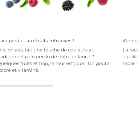
ain perdu... aux fruits retrouvés !
Verrin
t si on ajoutait une touche de couleurs au
La rec
raditionnel pain perdu de notre enfance ?
équilib
uelques fruits et hop, le tour est joué ! Un goûter
repas ?
oloré et vitaminé.