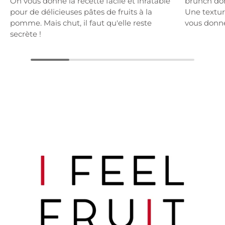
On vous donne la recette facile et inratable
brunch dom
pour de délicieuses pâtes de fruits à la
Une textur
pomme. Mais chut, il faut qu'elle reste
vous donne
secrète !