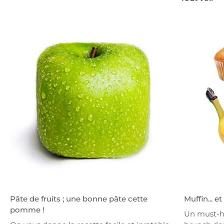
Pâte de fruits ; une bonne pâte cette
Muffin... e
pomme !
Un must-h