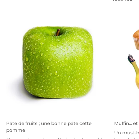
Pâte de fruits ; une bonne pâte cette
Muffin... e
pomme !
Un must-h