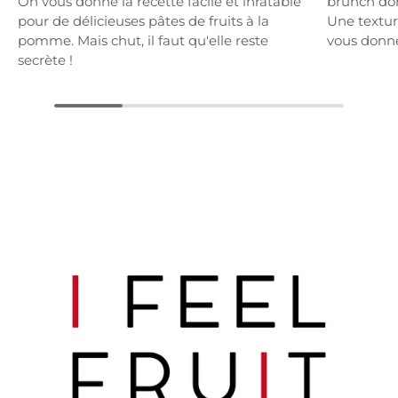
On vous donne la recette facile et inratable
brunch dom
pour de délicieuses pâtes de fruits à la
Une textur
pomme. Mais chut, il faut qu'elle reste
vous donne
secrète !