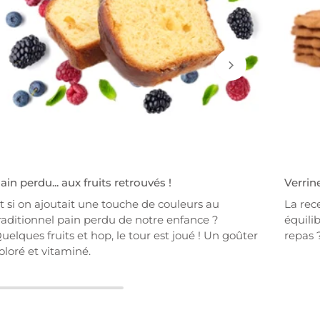
ain perdu... aux fruits retrouvés !
Verrin
t si on ajoutait une touche de couleurs au
La rec
raditionnel pain perdu de notre enfance ?
équilib
uelques fruits et hop, le tour est joué ! Un goûter
repas ?
oloré et vitaminé.