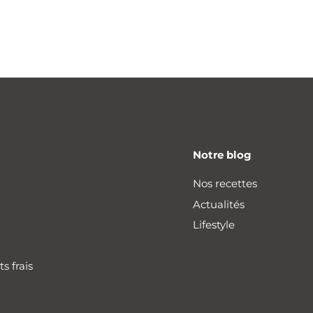
Notre blog
Nos recettes
Actualités
Livraison offerte
Lifestyle
dès 30€ d'achat
s frais