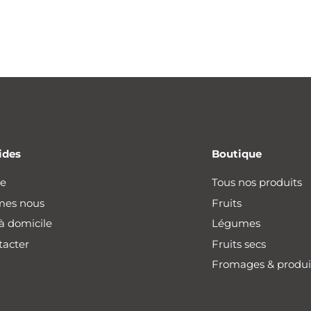
ides
Boutique
he
Tous nos produits
mes nous
Fruits
 à domicile
Légumes
tacter
Fruits secs
Fromages & produit