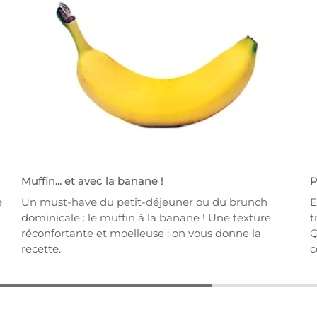
Muffin... et avec la banane !
P
e
Un must-have du petit-déjeuner ou du brunch
E
l
dominicale : le muffin à la banane ! Une texture
t
réconfortante et moelleuse : on vous donne la
Q
recette.
c