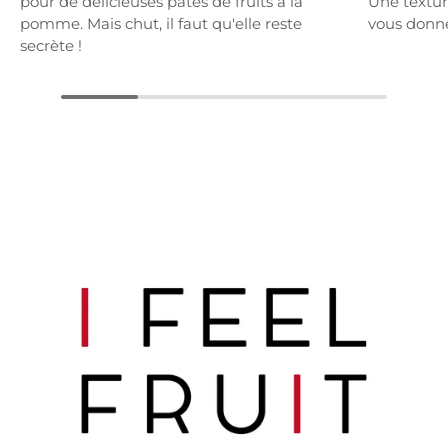
pour de délicieuses pâtes de fruits à la
Une textur
pomme. Mais chut, il faut qu'elle reste
vous donne
secrète !