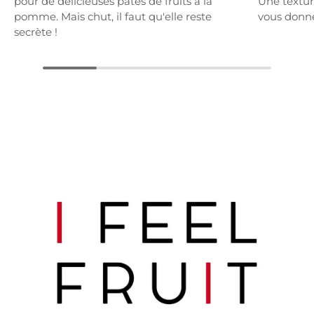
pour de délicieuses pâtes de fruits à la
Une textur
pomme. Mais chut, il faut qu'elle reste
vous donne
secrète !