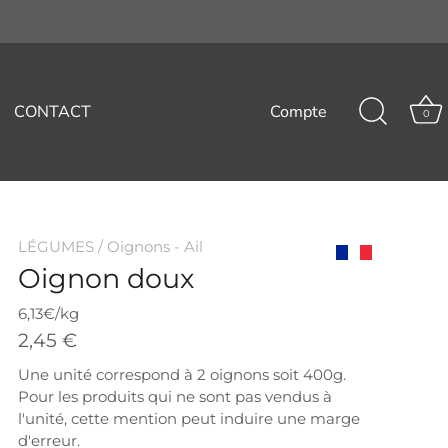
CONTACT
Compte
0
LÉGUMES
/
Oignons - Ail
Oignon doux
Origine
France
6,13€/kg
2,45 €
Une unité correspond à 2 oignons soit 400g.
Pour les produits qui ne sont pas vendus à
l'unité, cette mention peut induire une marge
d'erreur.