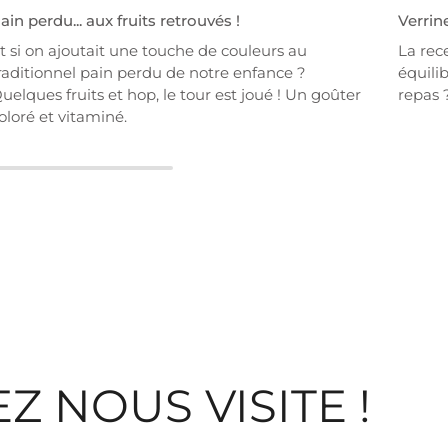
ain perdu... aux fruits retrouvés !
Verrin
t si on ajoutait une touche de couleurs au
La rec
raditionnel pain perdu de notre enfance ?
équilib
uelques fruits et hop, le tour est joué ! Un goûter
repas ?
oloré et vitaminé.
Z NOUS VISITE !