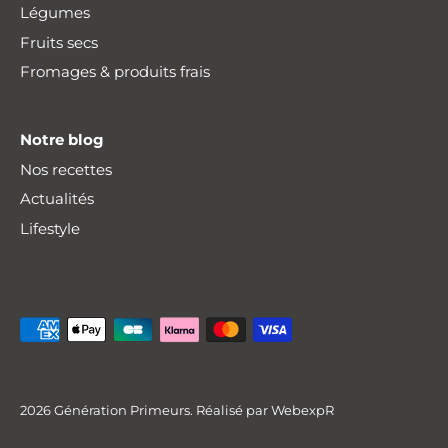
Légumes
Fruits secs
Fromages & produits frais
Notre blog
Nos recettes
Actualités
Lifestyle
Livraison offerte
dès 30€ d'achat
!*
2026
Génération Primeurs
. Réalisé par
WebexpR
*Consultez nos
zones de livraison
et conditions.