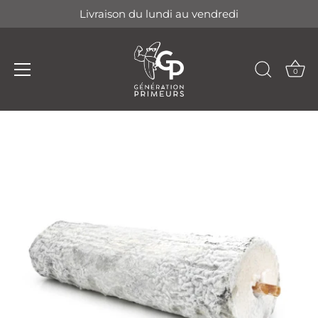
Livraison du lundi au vendredi
0
Passer
au
contenu