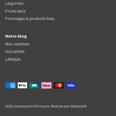
Légumes
Fruits secs
Fromages & produits frais
Notre blog
Nos recettes
Actualités
Lifestyle
Livraison offerte
dès 30€ d'achat
!*
2026
Génération Primeurs
. Réalisé par
WebexpR
*Consultez nos
zones de livraison
et conditions.